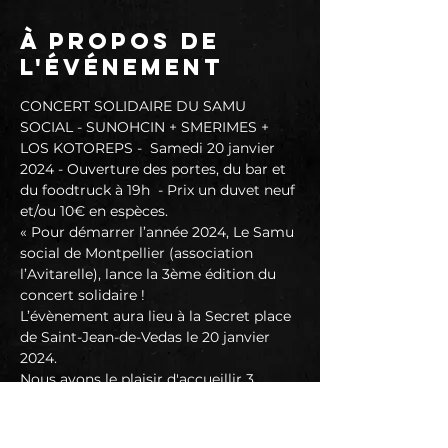
À propos de
l'événement
CONCERT SOLIDAIRE DU SAMU 
SOCIAL - SUNOHCIN + SMERIMES + 
LOS KOTOREPS -  Samedi 20 janvier 
2024 - Ouverture des portes, du bar et 
du foodtruck à 19h  - Prix un duvet neuf 
et/ou 10€ en espèces.
« Pour démarrer l’année 2024, Le Samu 
social de Montpellier (association 
l’Avitarelle), lance la 3ème édition du 
concert solidaire !
L’évènement aura lieu à la Secret place 
de Saint-Jean-de-Vedas le 20 janvier 
2024.
Nous avons le plaisir d'accueillir 3 
groupes d'artistes : Sunohcin, Los 
kotoreps et Smerimes qui seront 
présents pour animer la soirée.