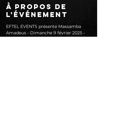
À propos de
l'événement
EFTEL EVENTS présente Massamba 
Amadeus - Dimanche 9 février 2025 - 
Ouverture des portes, du bar et du 
foodtruck à 19h - Préventes 35€ (hors 
frais de loc) - Sur place 45 €
AMADEUS est un chanteur sénégalais 
très polyvalent.
World Music, Afro Mbalax, Mbalax, 
Afrobeat
https://www.facebook.com/massambaa
madeus