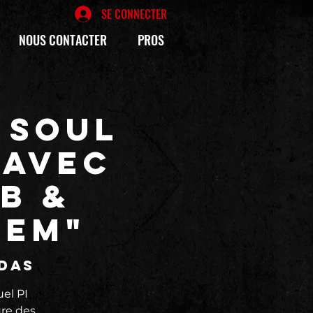
SE CONNECTER
NOUS CONTACTER
PROS
 SOUL
 avec
B &
HEM"
édas
el PI
ure des