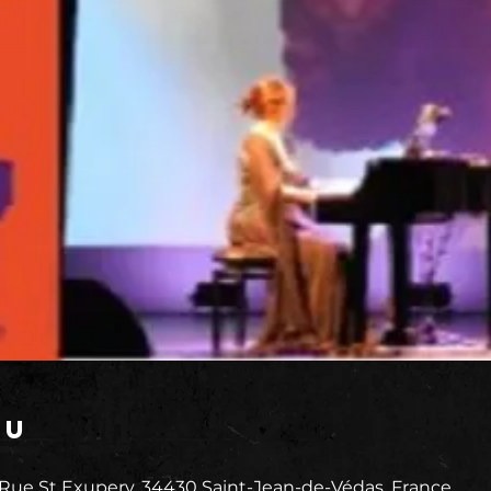
eu
 Rue St Exupery, 34430 Saint-Jean-de-Védas, France