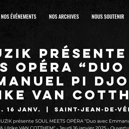
NOS ÉVÉNEMENTS
NOS ARCHIVES
NOUS SOUTENIR
UZIK présente
S OPÉRA “Duo
manuel PI DJO
ike VAN COTT
. 16 janv.
  |  
Saint-Jean-de-V
UZIK présente SOUL MEETS OPÉRA “Duo avec Emmanu
 Ulrike VAN COTTHEM" - Jeudi 16 janvier 2025 - Ouvert