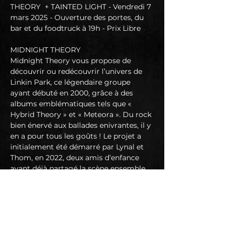
THEORY  + TAINTED LIGHT - Vendredi 7 
mars 2025 - Ouverture des portes, du 
bar et du foodtruck à 19h - Prix Libre
MIDNIGHT THEORY
Midnight Theory vous propose de 
découvrir ou redécouvrir l’univers de 
Linkin Park, ce légendaire groupe 
ayant débuté en 2000, grâce à des 
albums emblématiques tels que « 
Hybrid Theory » et « Meteora ». Du rock 
bien énervé aux ballades enivrantes, il y 
en a pour tous les goûts ! Le projet a 
initialement été démarré par Lynal et 
Thom, en 2022, deux amis d’enfance 
ayant déjà partagé la scène ensemble, 
rejoint par la suite par Val, Pierre et 
Manu, pour compléter cette formation 
de passionnés. Et tout ceci afin de 
partager avec le public l’énergie d’un 
rock aux multiples facettes qui a 