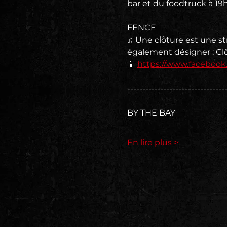
bar et du foodtruck à 19h 
FENCE
♫ Une clôture est une s
également désigner : Clô
📱 
https://www.faceboo
--------------------------------
BY THE BAY
En lire plus >