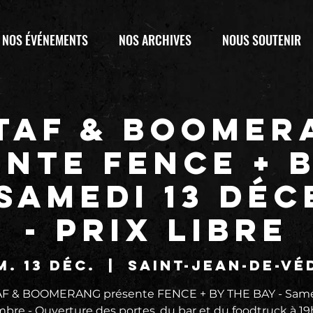
NOS ÉVÉNEMENTS
NOS ARCHIVES
NOUS SOUTENIR
 TAF & BOOMER
nte FENCE + 
 Samedi 13 Dé
- Prix libre
m. 13 déc.
  |  
Saint-Jean-de-Vé
AF & BOOMERANG présente FENCE + BY THE BAY - Same
re - Ouverture des portes, du bar et du foodtruck à 19h