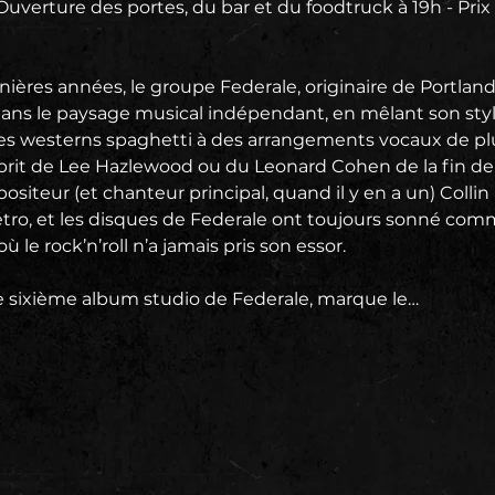
Ouverture des portes, du bar et du foodtruck à 19h - Prix 
ières années, le groupe Federale, originaire de Portland,
dans le paysage musical indépendant, en mêlant son sty
des westerns spaghetti à des arrangements vocaux de plu
prit de Lee Hazlewood ou du Leonard Cohen de la fin de s
ositeur (et chanteur principal, quand il y en a un) Coll
ro, et les disques de Federale ont toujours sonné comme
ù le rock’n’roll n’a jamais pris son essor. 
e sixième album studio de Federale, marque le…