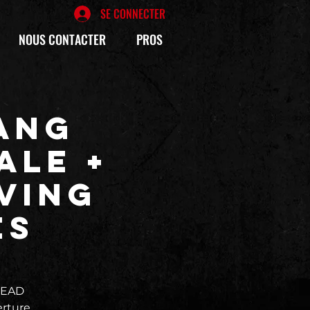
SE CONNECTER
NOUS CONTACTER
PROS
ANG
ALE +
VING
ES
DEAD
erture