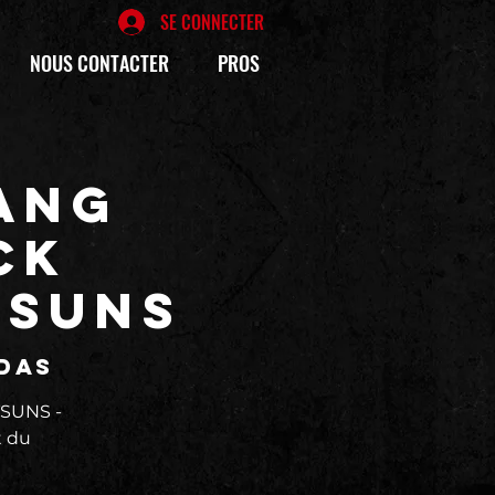
SE CONNECTER
NOUS CONTACTER
PROS
ANG
CK
TSUNS
édas
SUNS -
t du