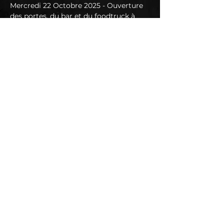
Mercredi 22 Octobre 2025 - Ouverture 
des portes, du bar et du foodtruck à 
19h - Prévente 20€ (hors frais de loc) 
Sur place 23€
THE GREAT OLD ONES :
Originaires de Bordeaux
Musique sombre et extrême, sons 
ambiants et atmosphériques. 
Bordeaux, France.
« Ce qui peut mentir éternellement 
n'est pas mort, et avec d'étranges éons, 
même la mort peut mourir » H.P. 
LOVECRAFT
https://www.facebook.com/thegreato
ldones
En lire plus >