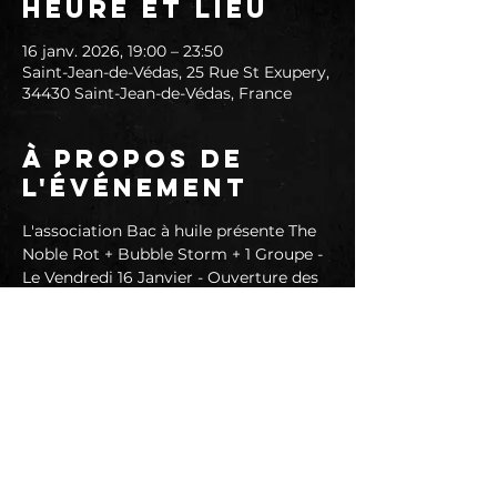
Heure et lieu
16 janv. 2026, 19:00 – 23:50
Saint-Jean-de-Védas, 25 Rue St Exupery,
34430 Saint-Jean-de-Védas, France
À propos de
l'événement
L'association Bac à huile présente The 
Noble Rot + Bubble Storm + 1 Groupe - 
Le Vendredi 16 Janvier - Ouverture des 
portes, du bar et du foodtruck à 19h - 
 TARIFS SUR PLACE :
 Adhérents à L'association Bac à Huile : 
7 euro 
 Non-adhérents : 10 euro 
THE NOBLE ROT
♫ We are the noble rot and we are here 