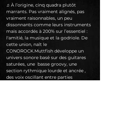
♫ À l’origine, cinq quadra plutôt 
marrants. Pas vraiment alignés, pas 
vraiment raisonnables, un peu 
dissonnants comme leurs instruments 
mais accordés à 200% sur l’essentiel : 
l'amitié, la musique et la godriole. De 
cette union, naît le 
CONOROCK.Muttfish développe un 
univers sonore basé sur des guitares 
saturées, une  basse groovy, une 
section rythmique lourde et ancrée , 
des voix oscillant entre parties 
mélodiques et moments rageux. 
Contraste entre les lignes mélodiques 
soft avec guitares claires ( Pearl Jam, 
Deftones) et les gros riffs gras ( Foo 
Fighters) , le chant screamé ( 
Deftones) et plus “rappé” à la RATM. 
Le style de Muttfish se trouve 
probablement entre le grunge qui 
grince, le stoner qui écrabouille, la 