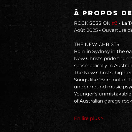
À propos d
ROCK SESSION 
#3
 - La
Août 2025 - Ouverture des
THE NEW CHRISTS :
Born in Sydney in the e
New Christs pride thems
spasmodically in Australi
The New Christs’ high-e
Songs like ‘Born out of T
underground music psy
Younger’s unmistakable 
of Australian garage rock
En lire plus >