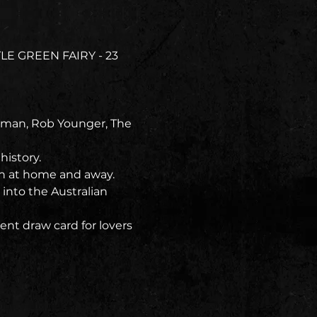
LE GREEN FAIRY - 23 
tman, Rob Younger, The 
history.
h at home and away. 
 into the Australian 
nt draw card for lovers 