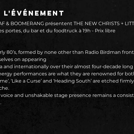
e l'événement
 TAF & BOOMERANG présentent THE NEW CHRISTS + LITT
 portes, du bar et du foodtruck à 19h - Prix libre
arly 80’s, formed by none other than Radio Birdman fron
elves on appearing
a and internationally over their almost four-decade long 
nergy performances are what they are renowned for bot
ime’, ‘Like a Curse’ and ‘Heading South’ are etched firmly
che.
voice and unshakable stage presence remains a consiste
.