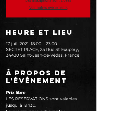
Les inscriptions sont closes
Voir autres événements
Heure et lieu
17 juil. 2021, 18:00 – 23:00
SECRET PLACE, 25 Rue St Exupery,
34430 Saint-Jean-de-Védas, France
À propos de
l'événement
Prix libre
LES RÉSERVATIONS sont valables 
jusqu' à 19h30.
Le programme est simple :
► Ouverture de 18H00 à selon 
autorisations gouvernementales
► Concert de 20H à 21H 30