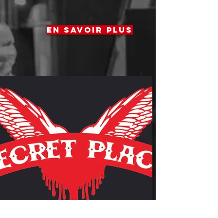
en savoir plus
La production de concerts à la
Secret Place
Le restaurant LAS VEDAS
FOODTRUCK
La gestion de 3 locaux de
répétitions
Les 2 studios d'enregistrement :
TAF Records et LAS VEDAS
Le label de musique Be FAST !!!