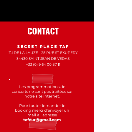
CONTACT
SECRET PLACE taf
Z.I DE LA LAUZE - 25 RUE ST EXUPERY
34430 SAINT JEAN DE VEDAS
+33 (0) 9 64 00 87 11
Les programmations de
concerts ne sont pas traitées sur
notre site internet.
Pour toute demande de
booking merci d'envoyer un
mail à l'adresse
tafeur@gmail.com