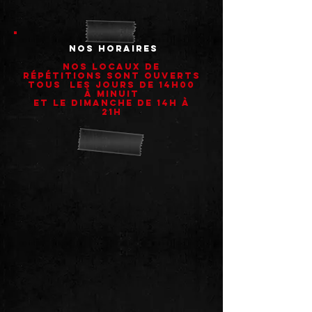
nos Horaires
nos locaux de
répétitions sont Ouverts
tous les jours de 14h00
à minuit
et le dimanche de 14h à
21h