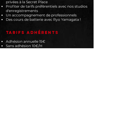
privées à la Secret Place
Profiter de tarifs préférentiels avec nos studios
d'enregistrements
Un accompagnement de professionnels
Des cours de batterie avec Ryo Yamagata !
Tarifs adhérents
Adhésion annuelle 15€
Sans adhésion 10€/H
Forfait 10h : duo et trio = 65€ / 4 et 5 = 75€ / 6
et + = 80€
Forfait 20h : d
uo et trio = 105
€ / 4 et 5 = 125
€
/
6 et + = 135
€
Forfait 40h : d
uo et trio = 175
€ / 4 et 5 = 200
€
/
6 et + = 215
€
tarifs non-adhérents
10€/h
Location du matériel
Tête guitare / Tête basse / Caisse claire
complète / Micro SM58 / Cymbales / Ampli
guitare / Ampli basse