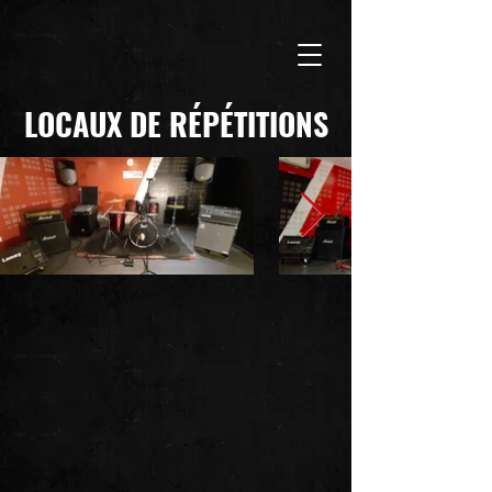
LOCAUX DE R
É
P
É
TITIONS