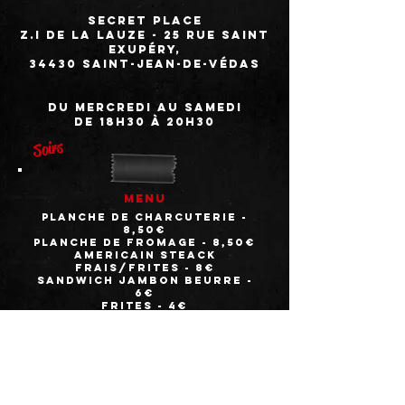
secret place
z.i de la lauze - 25 rue saint
Exupéry,
34430 Saint-Jean-De-Védas
du mercredi au samedi
de 18h30 à 20h30
Soirs
menu
planche de charcuterie -
8,50€
planche de fromage - 8,50€
americain steack
frais/frites - 8€
sandwich jambon beurre -
6€
frites - 4
€
farçons frites/salade - 8€
menu enfant 8€
STEAK HACHé + frites maison
+ salade
+ Cornet vanille ou