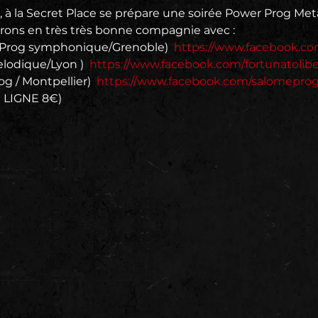
 à la Secret Place se prépare une soirée Power Prog Metal
errons en très très bonne compagnie avec :
 Prog symphonique/Grenoble)  
https://www.facebook.c
lodique/Lyon )  
https://www.facebook.com/fortunatolibe
g / Montpellier)  
https://www.facebook.com/salomepro
 LIGNE 8€)