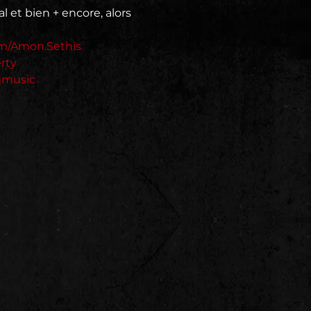
 et bien + encore, alors 
om/Amon.Sethis
rty
gmusic