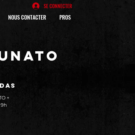
SE CONNECTER
NOUS CONTACTER
PROS
TUNATO
édas
TO +
19h