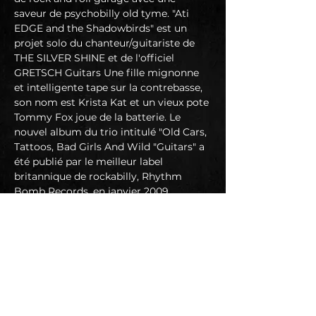
saveur de psychobilly old tyme. "Ati 
EDGE and the Shadowbirds" est un 
projet solo du chanteur/guitariste de 
THE SILVER SHINE et de l'officiel 
GRETSCH Guitars Une fille mignonne 
et intelligente tape sur la contrebasse, 
son nom est Krista Kat et un vieux pote 
Tommy Fox joue de la batterie. Le 
nouvel album du trio intitulé "Old Cars, 
Tattoos, Bad Girls And Wild "Guitars" a 
été publié par le meilleur label 
britannique de rockabilly, Rhythm 
Bomb Records, en janvier 2009.
Ils ont effectué plusieurs tournées en 
Europe depuis la création du groupe en 
2007.
"Ati EDGE and the Shadowbirds" est le 
légendaire fabricant américain de 
guitares, de GRETSCH Guitars, la 
marque de renommée internationale 
qui connaît un grand succès.