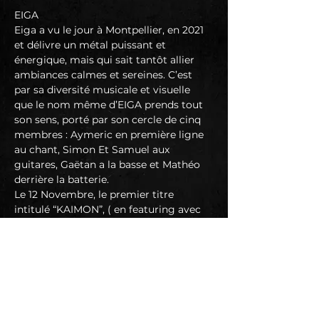
EIGA
Eiga a vu le jour à Montpellier, en 2021 
et délivre un métal puissant et 
énergique, mais qui sait tantôt allier 
ambiances calmes et sereines. C’est 
par sa diversité musicale et visuelle 
que le nom même d’EIGA prends tout 
son sens, porté par son cercle de cinq 
membres : Aymeric en première ligne 
au chant, Simon Et Samuel aux 
guitares, Gaëtan a la basse et Mathéo 
derrière la batterie.
Le 12 Novembre, le premier titre 
intitulé “KAIMON”, ( en featuring avec 
stray from the path ) voit le jour, et 
donne lieu au premier live , le 20 
suivant.
EIGA ne compte pas s’arrêter la , et 
prévoit deux prochains clips, ainsi 
qu'un playthrough , qui précèderont la 
sortie du premier ep “FRAGMENT” , 