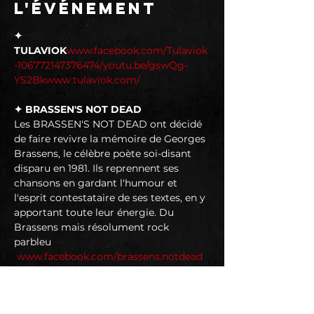
l'événement
✦ 
TULAVIOK
www.facebook.com/Tulaviok
-106772147376474/
youtu.be/gswQg-
YS2Bk
www.tulaviok.com/
✦ BRASSEN'S NOT DEAD
Les BRASSEN'S NOT DEAD ont décidé 
de faire revivre la mémoire de Georges 
Brassens, le célèbre poète soi-disant 
disparu en 1981. Ils reprennent ses 
chansons en gardant l'humour et 
l'esprit contestataire de ses textes, en y 
apportant toute leur énergie. Du 
Brassens mais résolument rock 
parbleu 
www.facebook.com/brassens.notdead
✦ PANIK LTDC
✦ OUT OF SCHOOL ACTIVITIES (Punk 
Rock - Lozère)