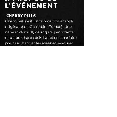
l'événement
 𝗖𝗛𝗘𝗥𝗥𝗬 𝗣𝗜𝗟𝗟𝗦
Cherry Pills est un trio de power rock 
originaire de Grenoble (France). Une 
nana rock'n'roll, deux gars percutants 
et du bon hard rock. La recette parfaite 
pour se changer les idées et savourer 
une bonne dose de Cherry Pills ! 
Facebook : 
https://www.facebook.com/cherrypills
Instagram : 
https://www.instagram.com/cherry.pills
/
Youtube : 
https://www.youtube.com/channel/UClr
pLPBVao3I4-hC_F6lCLw
Snipfeed CHERRY PILLS : 
https://snipfeed.co/cherrypills