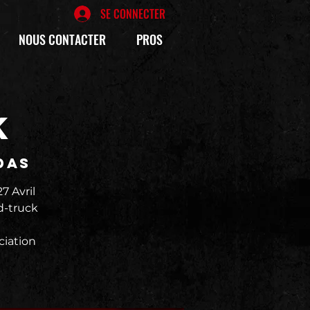
SE CONNECTER
NOUS CONTACTER
PROS
K
das
 Avril
d-truck
ciation