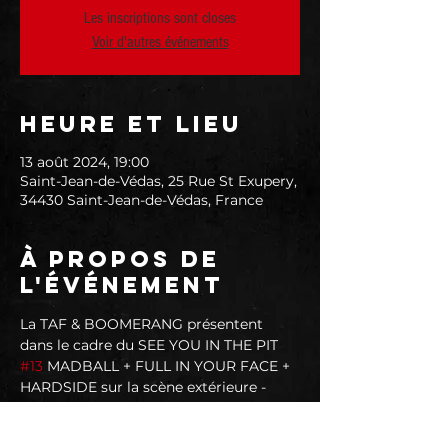
Les inscriptions sont closes
Voir d'autres événements
Heure et lieu
13 août 2024, 19:00
Saint-Jean-de-Védas, 25 Rue St Exupery,
34430 Saint-Jean-de-Védas, France
À propos de
l'événement
La TAF & BOOMERANG présentent 
dans le cadre du SEE YOU IN THE PIT 
#13
 MADBALL + FULL IN YOUR FACE + 
HARDSIDE sur la scène extérieure - 
Mardi 13 Août 2024 - Ouverture des 
portes, du bar et du foodtruck à 19h - 