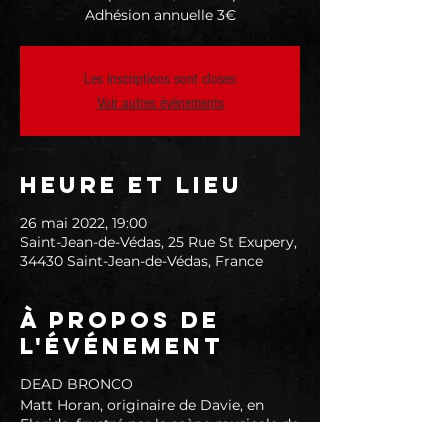
Adhésion annuelle 3€
Les inscriptions sont closes
Voir autres événements
Heure et lieu
26 mai 2022, 19:00
Saint-Jean-de-Védas, 25 Rue St Exupery,
34430 Saint-Jean-de-Védas, France
À propos de
l'événement
DEAD BRONCO
Matt Horan, originaire de Davie, en
Floride, frustré par la scène musicale de
son État natal a décidé de s'aventurer