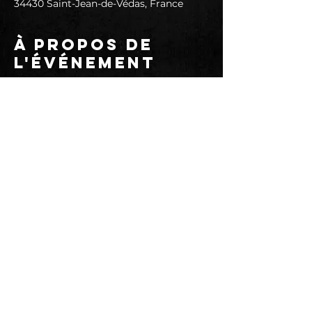
34430 Saint-Jean-de-Védas, France
À propos de
l'événement
La TAF et BOOMERANG présentent en
co-headline LORD DYING + BLACK
TUSK - Le jeudi 24 octobre 2024 -
Ouverture des portes, du bar et du
foodtruck à 19h - Prévente 15 € (hors
frais de loc) - Sur place 18 € - Adhésion
annuelle obligatoire 3 €
LORD DYING
Lord Dying are a metal quartet from
Portland, Oregon, who play a signature
brand of sludge and doom that has
been expanded upon with elements of
prog metal and neo-psychedelia.
https://www.facebook.com/LordDying
https://youtu.be/cyKMP4kebsg?
Suivez-nous sur les réseaux sociaux :