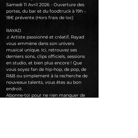
Samedi 11 Avril 2026 - Ouverture des 
portes, du bar et du foodtruck à 19h - 
18€ prévente (Hors frais de loc)
RAYAD
♫ Artiste passionné et créatif, Rayad 
vous emmène dans son univers 
musical unique. Ici, retrouvez ses 
derniers sons, clips officiels, sessions 
en studio, et bien plus encore ! Que 
vous soyez fan de hip-hop, de pop, de 
R&B ou simplement à la recherche de 
nouveaux talents, vous êtes au bon 
endroit.
Abonne-toi pour ne rien manquer de 
ses prochaines sorties et pour rejoindre 
une communauté de passionnés de 
musique. N’oublie pas d’activer les 
notifications pour être le premier à 
découvrir ses nouveaux morceaux !
📱 