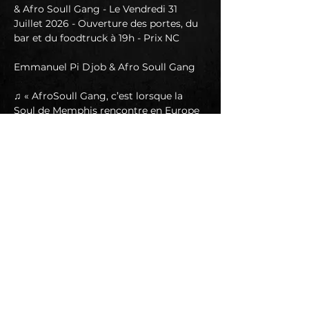
& Afro Soull Gang - Le Vendredi 31 
Juillet 2026 - Ouverture des portes, du 
bar et du foodtruck à 19h - Prix NC
Emmanuel Pi Djob & Afro Soull Gang
♫ « AfroSoull Gang, c’est lorsque la 
Soul de Memphis rencontre en Europe 
les
balafons du cœur de l’Afrique Sub-
Saharienne. »
Musiques de danse, de transe, de 
combat et d’incantations, les titres 
originaux sont pour la quasi-
totalité des compositions de Pi Djob.
En lire plus >