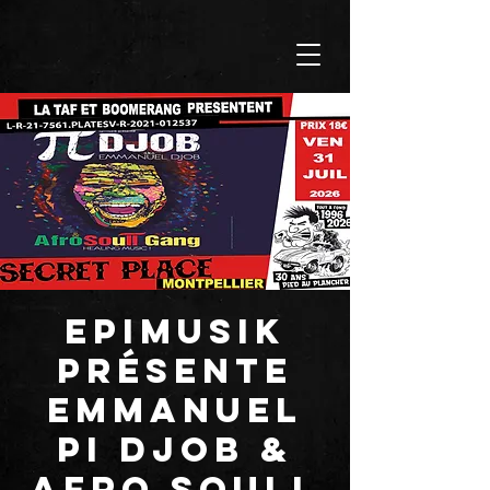
EPIMUSIK
présente
Emmanuel
Pi Djob &
Afro Soull