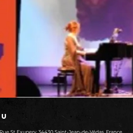
eu
 Rue St Exupery, 34430 Saint-Jean-de-Védas, France