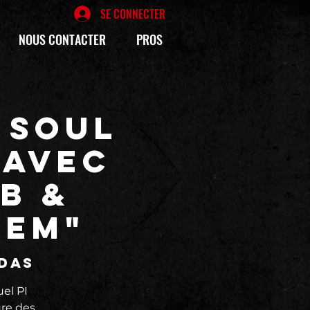
SE CONNECTER
NOUS CONTACTER
PROS
 SOUL
 avec
B &
HEM"
édas
el PI
ure des