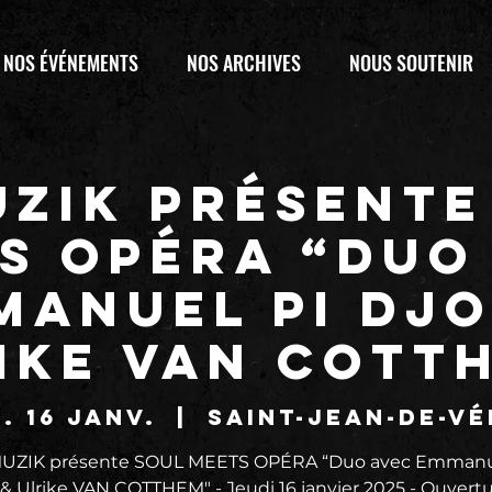
NOS ÉVÉNEMENTS
NOS ARCHIVES
NOUS SOUTENIR
UZIK présente
S OPÉRA “Duo
manuel PI DJO
ike VAN COTT
. 16 janv.
  |  
Saint-Jean-de-V
UZIK présente SOUL MEETS OPÉRA “Duo avec Emmanu
 Ulrike VAN COTTHEM" - Jeudi 16 janvier 2025 - Ouvert