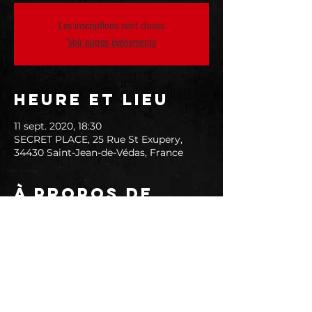
Les inscriptions sont closes
Voir autres événements
Heure et lieu
11 sept. 2020, 18:30
SECRET PLACE, 25 Rue St Exupery,
34430 Saint-Jean-de-Védas, France
À propos de
l'événement
Pour réserver, contactez-nous au 09 64 
00 87 11 ou 
cliquez ici
.