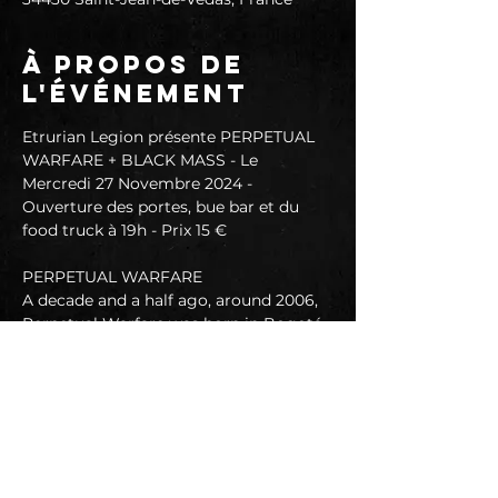
À propos de
l'événement
Etrurian Legion présente PERPETUAL 
WARFARE + BLACK MASS - Le 
Mercredi 27 Novembre 2024 - 
Ouverture des portes, bue bar et du 
food truck à 19h - Prix 15 €
PERPETUAL WARFARE
A decade and a half ago, around 2006, 
Perpetual Warfare was born in Bogotá- 
Colombia as a four-piece metal band 
with the concept that War is our 
favorite self-destruction pattern as 
humanity…
https://www.facebook.com/perpetualwa
rfareband/
https://music.youtube.com/channel/UC