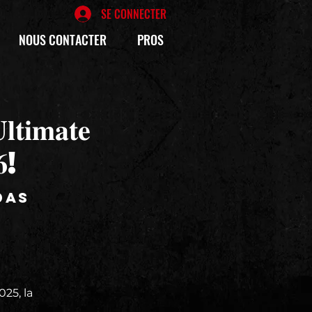
SE CONNECTER
NOUS CONTACTER
PROS
𝐭𝐢𝐦𝐚𝐭𝐞
𝟔!
das
25, la