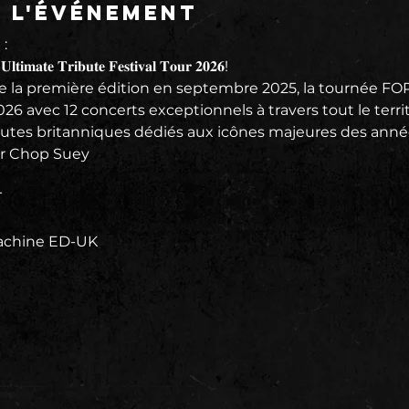
e l'événement
:
𝐢𝐦𝐚𝐭𝐞 𝐓𝐫𝐢𝐛𝐮𝐭𝐞 𝐅𝐞𝐬𝐭𝐢𝐯𝐚𝐥 𝐓𝐨𝐮𝐫 𝟐𝟎𝟐𝟔!
e la première édition en septembre 2025, la tournée FO
6 avec 12 concerts exceptionnels à travers tout le territoi
butes britanniques dédiés aux icônes majeures des anné
– par Chop Suey
T
ar Machine ED-UK