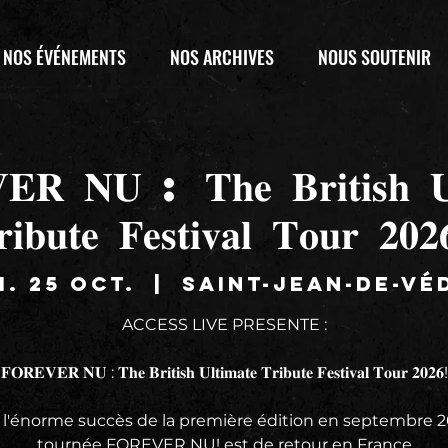
NOS ÉVÉNEMENTS
NOS ARCHIVES
NOUS SOUTENIR
𝐑 𝐍𝐔 : 𝐓𝐡𝐞 𝐁𝐫𝐢𝐭𝐢𝐬𝐡 𝐔𝐥
𝐢𝐛𝐮𝐭𝐞 𝐅𝐞𝐬𝐭𝐢𝐯𝐚𝐥 𝐓𝐨𝐮𝐫 𝟐𝟎
m. 25 oct.
  |  
Saint-Jean-de-Vé
ACCESS LIVE PRESENTE :
𝐅𝐎𝐑𝐄𝐕𝐄𝐑 𝐍𝐔 : 𝐓𝐡𝐞 𝐁𝐫𝐢𝐭𝐢𝐬𝐡 𝐔𝐥𝐭𝐢𝐦𝐚𝐭𝐞 𝐓𝐫𝐢𝐛𝐮𝐭𝐞 𝐅𝐞𝐬𝐭𝐢𝐯𝐚𝐥 𝐓𝐨𝐮𝐫 𝟐𝟎𝟐𝟔!
 l'énorme succès de la première édition en septembre 20
tournée FOREVER NU! est de retour en France