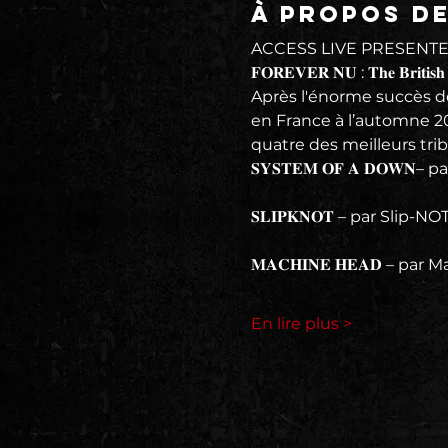
À propos d
ACCESS LIVE PRESENTE 
𝐅𝐎𝐑𝐄𝐕𝐄𝐑 𝐍𝐔 : 𝐓𝐡𝐞 𝐁𝐫𝐢𝐭𝐢𝐬𝐡 𝐔𝐥
Après l'énorme succès d
en France à l’automne 202
quatre des meilleurs tri
𝐒𝐘𝐒𝐓𝐄𝐌 𝐎𝐅 𝐀 𝐃𝐎𝐖𝐍
𝐒𝐋𝐈𝐏𝐊𝐍𝐎𝐓 – par Slip-NO
𝐌𝐀𝐂𝐇𝐈𝐍𝐄 𝐇𝐄𝐀𝐃 – p
En lire plus >