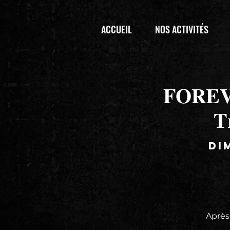
ACCUEIL
NOS ACTIVITÉS
𝐅𝐎𝐑𝐄𝐕
𝐓
di
Après