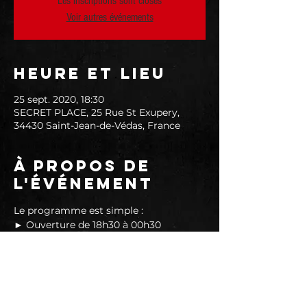
Les inscriptions sont closes
Voir autres événements
Heure et lieu
25 sept. 2020, 18:30
SECRET PLACE, 25 Rue St Exupery,
34430 Saint-Jean-de-Védas, France
À propos de
l'événement
Le programme est simple :
► Ouverture de 18h30 à 00h30
► Happy Hour de 18h30 à 19h30
► Concerts de 20h30 à 21h30
► Foodtruck ouvert de 19h00 à 23h00
Informations importantes :
En lire plus >