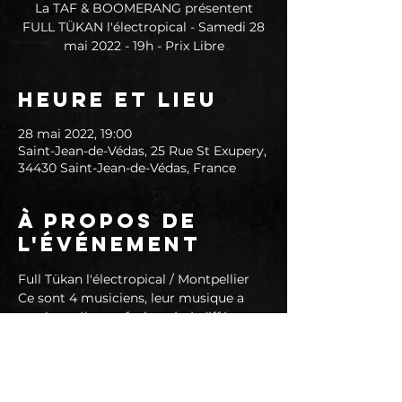
La TAF & BOOMERANG présentent
FULL TÜKAN l'électropical - Samedi 28
mai 2022 - 19h - Prix Libre
Heure et lieu
28 mai 2022, 19:00
Saint-Jean-de-Védas, 25 Rue St Exupery,
34430 Saint-Jean-de-Védas, France
À propos de
l'événement
Full Tükan l'électropical / Montpellier 
Ce sont 4 musiciens, leur musique a 
une base électro fusionnée à différents 
styles (techno, afrobeat, punk-rock, hip-
hop, musiques latines...) pour un 
mélange très dansant et festif. 
https://www.facebook.com/fulltukan