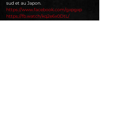
sud et au Japon. 
https://www.facebook.com/gxpgxp
https://fb.watch/kq2e6x0DtL/
MERCREDI est un power trio punk rock 
de Montpellier. 
Après un premier split sur le label 
canadien PCT Musique avec les 
québécois de Blex Xperience, le groupe 
sort son premier album en 2020, 
enregistré par Spi (Oth/ Les Naufragés).
https://www.facebook.com/MercrediLe
Groupe
Suivez-nous sur les réseaux sociaux :