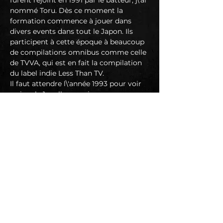
furent rejoint en 1991 par le batteur, j\'ai 
nommé Toru. Dès ce moment la 
formation commence à jouer dans 
divers events dans tout le Japon. Ils 
participent à cette époque à beaucoup 
de compilations omnibus comme celle 
de TVVA, qui est en fait la compilation 
du label indie Less Than TV.
Il faut attendre l\'année 1993 pour voir 
arriver le 1er album qui se nommera 
Wolf Rock! édité par Goner Records, 
celui-ci sortira tout d\'abord aux USA 
durant leur tournée dans ce même 
pays, pour ensuite sortir au Japon en 
1995 sous un label japonais. Les sorties 
se succèdent un peu partout dans le 
monde, le groupe a beaucoup de 
succès aux USA, il fait même la 
couverture du magazine…
En lire plus >