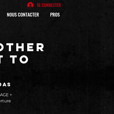
SE CONNECTER
NOUS CONTACTER
PROS
OTHER
t to
das
 AGE +
erture