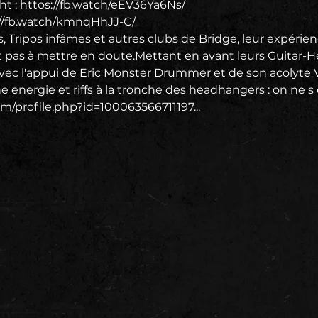
ht : httos://fb.watch/eEV36Ya6Ns/
://fb.watch/kmnqHhJJ-C/
 Tripos infâmes et autres clubs de Bridge, leur expérie
st pas à mettre en doute.Mettant en avant leurs Guitar-H
avec l'appui de Eric Monster Drummer et de son acolyte 
 energie et riffs à la tronche des headhangers : on ne s 
m/profile.php?id=100063566711197...