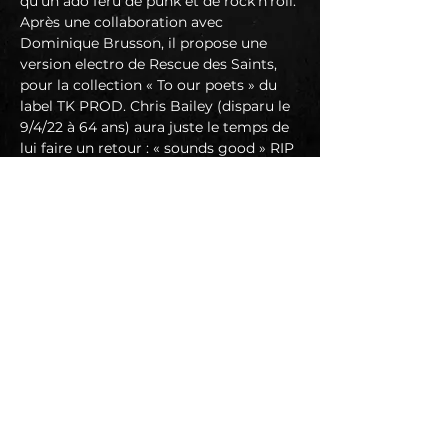
qu’un ado féru de punk et de rock’n’roll. 
Après une collaboration avec 
Dominique Brusson, il propose une 
version electro de Rescue des Saints, 
pour la collection « To our poets » du 
label TK PROD. Chris Bailey (disparu le 
9/4/22 à 64 ans) aura juste le temps de 
lui faire un retour : « sounds good » RIP 
Chris !
Il sollicite Tom Verlaine, pour poser sa 
guitare sur quelques morceaux, Tom 
accepte et les amateurs reconnaitront 
son toucher exceptionnel sur End of 
summer et surtout You’re my friend, 
énorme ballade nostalgique et 
scintillante. Ce sont là les derniers 
travaux de Tom,  (disparu lui…
En lire plus >