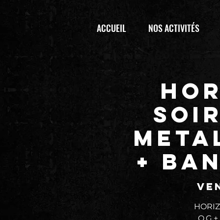
ACCUEIL
NOS ACTIVITÉS
HOR
Soi
META
+ BA
ven
HORIZ
O.G +