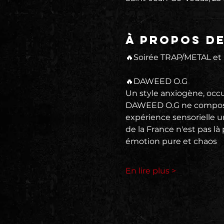
À propos d
🔥Soirée TRAP/METAL et
🔥DAWEED O.G
Un style anxiogène, occu
DAWEED O.G ne compose 
expérience sensorielle u
de la France n'est pas là
émotion pure et chaos
En lire plus >