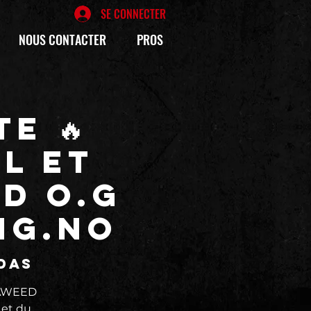
SE CONNECTER
NOUS CONTACTER
PROS
e 🔥
L et
D O.G
NG.NO
das
DAWEED
 et du