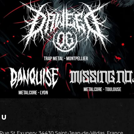
eu
 Rue St Exupery, 34430 Saint-Jean-de-Védas, France