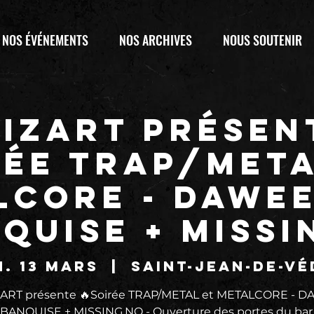
NOS ÉVÉNEMENTS
NOS ARCHIVES
NOUS SOUTENIR
IZART présent
rée TRAP/META
LCORE - DAWEE
NQUISE + MISSI
. 13 mars
  |  
Saint-Jean-de-Vé
ART présente 🔥Soirée TRAP/METAL et METALCORE - 
 BANQUISE + MISSING.NO - Ouverture des portes du bar