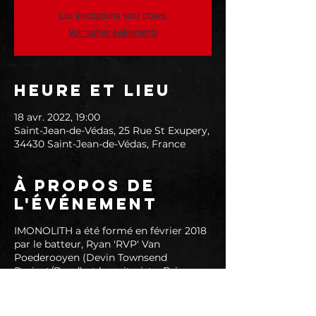
Les inscriptions sont closes
Voir autres événements
Heure et lieu
18 avr. 2022, 19:00
Saint-Jean-de-Védas, 25 Rue St Exupery,
34430 Saint-Jean-de-Védas, France
À propos de
l'événement
IMONOLITH a été formé en février 2018
par le batteur, Ryan 'RVP' Van
Poederooyen (Devin Townsend
Project/Band) et le guitariste, Brian
Waddell (Devin Townsend Project/
Band). Le duo a initialement
commencé à écrire la marque de