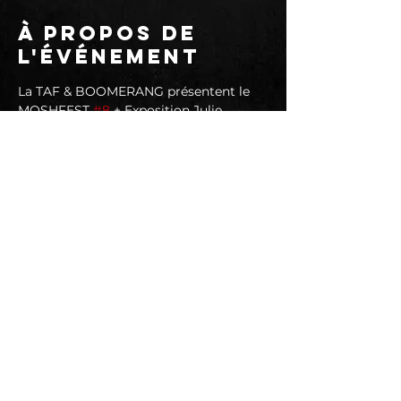
À propos de
l'événement
La TAF & BOOMERANG présentent le 
MOSHFEST 
#8
 + Exposition Julie 
Rodriguez @ SECRET PLACE - 19h - 
Vendredi 5  Prix 15 € - Adhésion 
annuelle obligatoire  3 €
Vendredi 5 Mai :
BAIN DE SANG
BAIT
GUMMO
BITE THE HAND
En lire plus >