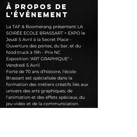
À propos de
l'événement
La TAF & Boomerang présentent LA 
SOIRÉE ECOLE BRASSART + EXPO le 
Jeudi 5 Avril à la Secret Place - 
Ouverture des portes, du bar, et du 
food-truck à 19h - Prix NC
Exposition "ART GRAPHIQUE" - 
Vendredi 5 Avril

Forte de 70 ans d’histoire, l’école 
Brassart est spécialisée dans la 
formation des métiers créatifs liés aux 
univers des arts graphiques, de 
l’animation et des effets spéciaux, du 
jeu vidéo et de la communication.
Tout récent, le campus de Montpellier 
est un établissement dynamique et 
innovant, et qui accueille en son sein 
une spécialisation en illustration.
Dans le cadre de la validation de leur 