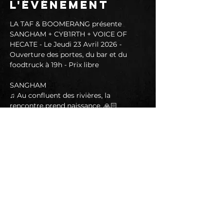
l'événement
LA TAF & BOOMERANG présente 
SANGHAM + CYB1RTH + VOICE OF 
HECATE - Le Jeudi 23 Avril 2026 - 
Ouverture des portes, du bar et du 
foodtruck à 19h - Prix libre
SANGHAM
♫ Au confluent des rivières, la 
rencontre prend naissance. 🙏🏻
Sangham est le fruit du travail acharné 
de quatre musiciens qui réunissent 
leurs différentes énergies pour créer 
une musique metal progressive.
📱 
https://www.facebook.com/Sangham.of
ficial/?locale=fr_FR
▶️ 
https://www.youtube.com/@sangham_