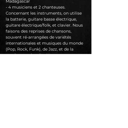
Madagascar
- 4 musiciens et 2 chanteuses. 
Concernant les instruments, on utilise 
la batterie, guitare basse électrique, 
guitare électrique/folk, et clavier. Nous 
faisons des reprises de chansons, 
souvent ré-arrangées de variétés 
internationales et musiques du monde 
(Pop, Rock, Funk), de Jazz, et de la 
musique malgache. Nous nous 
orientons vers la création également.
https://www.facebook.com/profile.php?
id=61562254014684
https://www.youtube.com/watch?
v=q86Pm1gGeRI
...
📱 
https://www.instagram.com/woodvox_
group/
En lire plus >