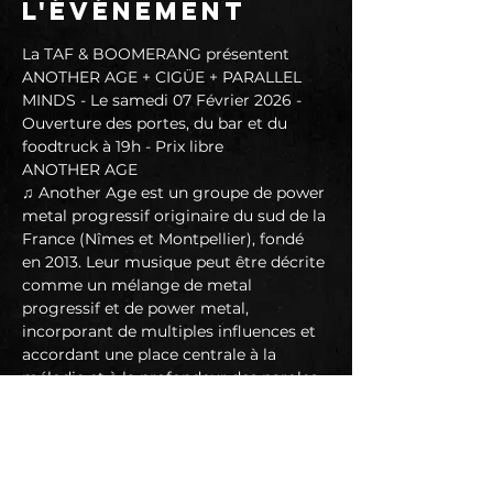
l'événement
La TAF & BOOMERANG présentent 
ANOTHER AGE + CIGÜE + PARALLEL 
MINDS - Le samedi 07 Février 2026 - 
Ouverture des portes, du bar et du 
foodtruck à 19h - Prix libre
ANOTHER AGE
♫ Another Age est un groupe de power 
metal progressif originaire du sud de la 
France (Nîmes et Montpellier), fondé 
en 2013. Leur musique peut être décrite 
comme un mélange de metal 
progressif et de power metal, 
incorporant de multiples influences et 
accordant une place centrale à la 
mélodie et à la profondeur des paroles. 
Le tout avec une bonne dose de 
technicité propre au metal progressif, 
mais toujours au service des chansons 
et des atmosphères qui transportent 