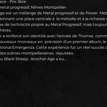
ce - Prix libre
al progressif, Nîmes Montpellier

ge est un mélange de Metal progressif et de Power  Meta
onnant une place centrale à  la mélodie et à la richesse d
 de technicité propre au Metal Progressif, mais toujours
ères.

e a renforcé son identité avec l’arrivée de Thomas  com
uveaux morceaux en  prévision d’un premier album, le 
ational Emergenza. Cette expérience fut un réel succès q
r des scènes montpellieraines  réputées.

au Black Sheep,  Another Age a eu…