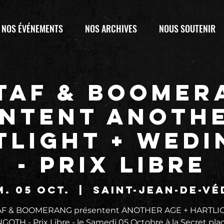
NOS ÉVÉNEMENTS
NOS ARCHIVES
NOUS SOUTENIR
 TAF & BOOMER
ntent ANOTH
TLIGHT + WED
- Prix Libre
. 05 oct.
  |  
Saint-Jean-de-Vé
TAF & BOOMERANG présentent ANOTHER AGE + HARTLIG
OTH - Prix Libre - le Samedi 05 Octobre à la Secret place