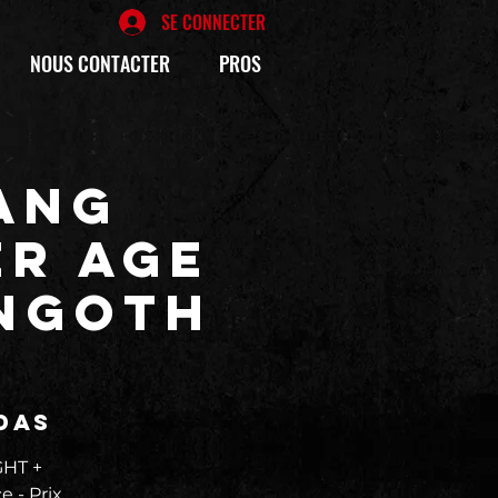
SE CONNECTER
NOUS CONTACTER
PROS
ANG
ER AGE
INGOTH
das
HT +
 - Prix