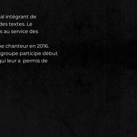
l intégrant de 
es textes. Le

 au service des 
me chanteur en 2016. 
groupe participe début 
ui leur a  permis de 