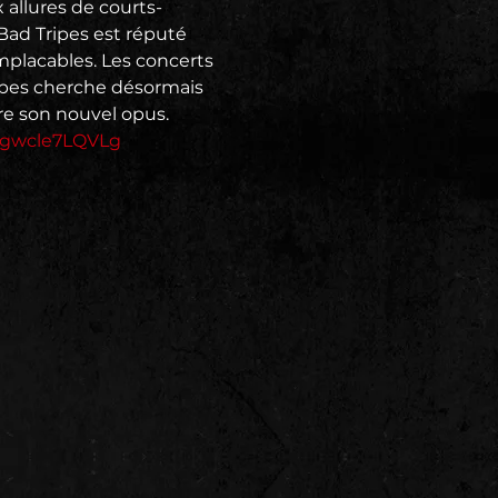
 allures de courts-
Bad Tripes est réputé 
implacables. Les concerts 
ripes cherche désormais 
=gwcle7LQVLg