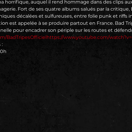
ma horrifique, auquel il rend hommage dans des clips aux
gerie. Fort de ses quatre albums salués par la critique, 
iques décalées et sulfureuses, entre folie punk et riffs 
tion est appelée à se produire partout en France. Bad T
m/BadTripesOfficiel
https://www.youtube.com/watch?v

