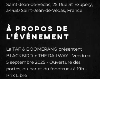
Saint-Jean-de-Védas, 25 Rue St Exupery,
34430 Saint-Jean-de-Védas, France
À propos de
l'événement
La TAF & BOOMERANG présentent 
BLACKBIRD + THE RAILWAY - Vendredi 
5 septembre 2025 - Ouverture des 
portes, du bar et du foodtruck à 19h - 
Prix Libre
BLACKBIRD :
Blackbird réunit quatre musiciens qui 
délivrent en anglais un rock aérien.
Tantôt planant, tantôt plein gaz, leur 
son nous projette dans un "trip rock" 
résolument indé.
Paré au décollage ?
https://www.facebook.com/blackbirdm