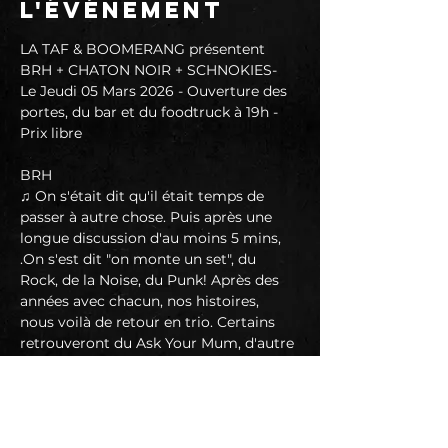
l'événement
LA TAF & BOOMERANG présentent 
BRH + CHATON NOIR + SCHNOKIES- 
Le Jeudi 05 Mars 2026 - Ouverture des 
portes, du bar et du foodtruck à 19h - 
Prix libre
BRH
♫ On s'était dit qu'il était temps de 
passer à autre chose. Puis après une 
longue discussion d'au moins 5 mins, 
.On s'est dit "on monte un set", du 
Rock, de la Noise, du Punk! Après des 
années avec chacun, nos histoires, 
nous voilà de retour en trio. Certains 
retrouveront du Ask Your Mum, d'autre 
du 400 the Cat, mais ça c'était avant 
place à B.R.H un jeune groupe de vieux  
📱 
https://www.facebook.com/profile.php?