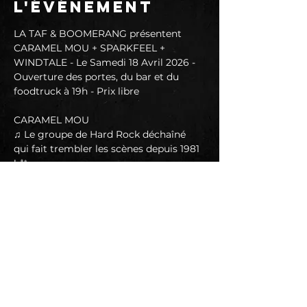
l'événement
LA TAF & BOOMERANG présentent 
CARAMEL MOU + SPARKFEEL + 
WINDTALE - Le Samedi 18 Avril 2026 - 
Ouverture des portes, du bar et du 
foodtruck à 19h - Prix libre
CARAMEL MOU
♫ Le groupe de Hard Rock déchaîné 
qui fait trembler les scènes depuis 1981 
! 🤘
📱 
https://www.facebook.com/CaramelMo
uLeGroupe/?locale=fr_FR
▶️ 
https://www.youtube.com/@caramelm
ou3369
🎧 
https://caramelmoulegroupe.wixsite.co
m/rockencevennes