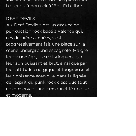
bar et du foodtruck à 19h - Prix libre
DEAF DEVILS
♫ « Deaf Devils » est un groupe de 
punk/action rock basé à Valence qui, 
ces dernières années, s’est 
progressivement fait une place sur la 
scène underground espagnole. Malgré 
leur jeune âge, ils se distinguent par 
leur son puissant et brut, ainsi que par 
leur attitude énergique et fougueuse et 
leur présence scénique, dans la lignée 
de l’esprit du punk rock classique tout 
en conservant une personnalité unique 
et moderne.
Leur style mêle le rock ’n’ roll classique 
à des influences de garage rock, 
d’action rock et même à des touches 
de metal, s’inspirant clairement de 
groupes tels que The Damned, Dead 