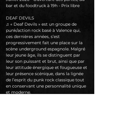
bar et du foodtruck à 19h - Prix libre
DEAF DEVILS
♫ « Deaf Devils » est un groupe de 
punk/action rock basé à Valence qui, 
ces dernières années, s’est 
progressivement fait une place sur la 
scène underground espagnole. Malgré 
leur jeune âge, ils se distinguent par 
leur son puissant et brut, ainsi que par 
leur attitude énergique et fougueuse et 
leur présence scénique, dans la lignée 
de l’esprit du punk rock classique tout 
en conservant une personnalité unique 
et moderne.
Leur style mêle le rock ’n’ roll classique 
à des influences de garage rock, 
d’action rock et même à des touches 
de metal, s’inspirant clairement de 
groupes tels que The Damned, Dead 